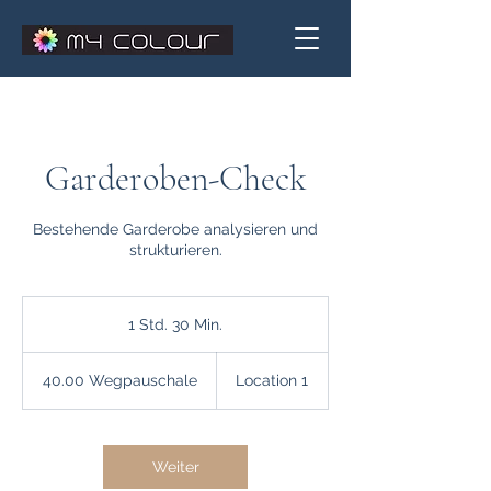
Garderoben-Check
Bestehende Garderobe analysieren und
strukturieren.
1 Std. 30 Min.
1
S
40.00
t
Wegpauschale
40.00 Wegpauschale
Location 1
d
3
0
M
Weiter
i