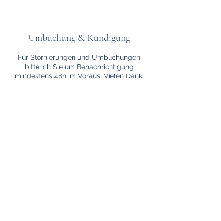
n
.
Umbuchung & Kündigung
Für Stornierungen und Umbuchungen
bitte ich Sie um Benachrichtigung
mindestens 48h im Voraus. Vielen Dank.
Kontaktangaben
My Colour I Claudia Telmo I
079 733 67 44
©2020
www.mycolour.ch
.