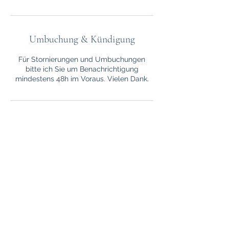
Umbuchung & Kündigung
Für Stornierungen und Umbuchungen
bitte ich Sie um Benachrichtigung
mindestens 48h im Voraus. Vielen Dank.
Kontaktangaben
My Colour I Claudia Telmo I
079 733 67 44
©2020
www.mycolour.ch
.