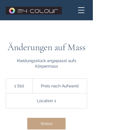
Änderungen auf Mass
Kleidungsstück angepasst aufs
Körpermass
Preis
nach
1 Std.
1
Preis nach Aufwand
Aufwand
S
t
Location 1
d
Weiter